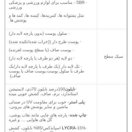
· SBR - مناسب برای لوازم ورزشی و پزشکی
ورزشی
مثل پشتوانه ها، کمربندها، کیسه ها، کمد ها و
پوشش ها.
· سلول پوست (بدون پارچه لایه دار)
· پوست طرح دار ((خراب شده/تکیده شده)
· پوست صاف (با سطح پوست لغزنده)
سبک سطح
· دو لایه (هر دو طرف با پارچه لایه دار)
· تک لایه دار (یک طرف با پارچه لایه دار/یک
طرف با سلول پوست،
پوست صاف یا پوست
صاف).
·
نایلون
100درصد نايلون 70دي، لايمنيشن
استاندارد، نرم، صاف، کشش خوبي ميده
·
پلی استر
- خوب برای مقاومت UV در صندلی
ماشین و سایر پوشش های بیرونی،
·
چاپ شده
- پارچه های چاپی مانند نقاب پوشی،
گل های هاوایی .... و غیره
·
LYCRA
-15% اسپاندکس/85% نایلون، کشش