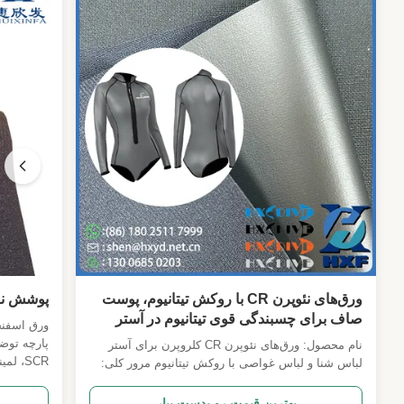
ورق‌های نئوپرن CR با روکش تیتانیوم، پوست
پوشش نرم
صاف برای چسبندگی قوی تیتانیوم در آستر
لباس شنا و لباس غواصی
پارچه توض
نام محصول: ورق‌های نئوپرن CR کلروپرن برای آستر
SCR، 
لباس شنا و لباس غواصی با روکش تیتانیوم مرور کلی:
الاستیسیته
نئوپرن درجه B2B CR مهندسی شده برای لباس شنا با
لباس غواص
روکش تیتانیوم درجه یک، آسترهای لباس غواصی و
بهترین قیمت رو بدست بیار