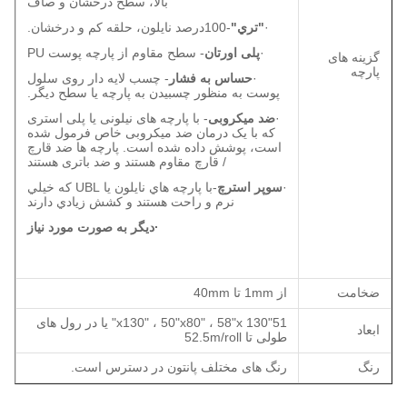
بالا، سطح درخشان و صاف
·
"تري"
-100درصد نايلون، حلقه کم و درخشان.
·
پلی اورتان
- سطح مقاوم از پارچه پوست PU
گزینه های
پارچه
·
حساس به فشار
- چسب لایه دار روی سلول
پوست به منظور چسبیدن به پارچه یا سطح دیگر.
·
ضد میکروبی
- با پارچه های نیلونی یا پلی استری
که با یک درمان ضد میکروبی خاص فرمول شده
است، پوشش داده شده است. پارچه ها ضد قارچ
/ قارچ مقاوم هستند و ضد باتری هستند
·
سوپر استرچ
-با پارچه هاي نايلون يا UBL که خيلي
نرم و راحت هستند و کشش زيادي دارند
·دیگر به صورت مورد نیاز
ضخامت
از 1mm تا 40mm
51"x130" ، 50"x80" ، 58"x 130" یا در رول های
ابعاد
طولی تا 52.5m/roll
رنگ
رنگ های مختلف پانتون در دسترس است.