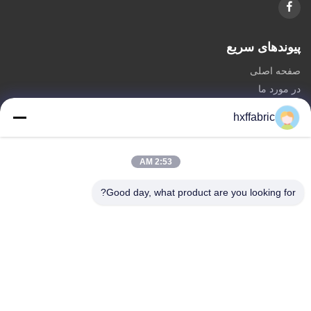
پیوندهای سریع
صفحه اصلی
در مورد ما
محصولات
hxffabric
تماس با ما
دسته بندی ها
2:53 AM
مواد نئوپرن
Good day, what product are you looking for?
پارچه نئوپرن SBR
پارچه نئوپرن دو طرفه
لباس غواصی نئوپرن
پارچه های لایه دار نئوپرن
تماس با ما