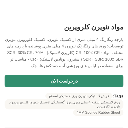
مواد نئوپرن کلروپرین
پارچه رنگارنگ 4 میلی متری از لاستیک نئوپرن، لاستیک کلوروپرن نئوپرن
توضیحات: ورق های رنگارنگ نئوپرن 4 میلی متری پوشانده با پارچه های
مختلف مواد · CR: 100٪ CR (کلرپرن لاستیک) · SCR: 30% CR، 70%
SBR · SBR: 100٪ SBR (استیرون بوتادین لاستیک) · CR - مناسب تر
برای استفاده در لباس های ورزشی آب، دستکش ها، چک...
درخواست الان
Tags:
فرش لاستیکی نئوپرن,ورق لاستیکی اسفنج
ورق لاستیکی اسفنج 4 میلی متری,ورق گسیختگی لاستیک نئوپرن کلروپرین,مواد
نئوپرن کلروپرین
4MM Sponge Rubber Sheet